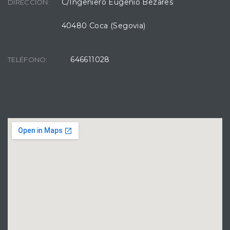
C/Ingeniero Eugenio Bezares
DIRECCIÓN:
40480 Coca (Segovia)
646611028
TELÉFONO: